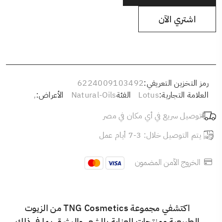
اشتري الآن
رمز التخزين التعريفي:
6224009103492
العلامة التجارية:
Lotus
الفئة
Natural-Oils
الأعراض:
,
توصيل سريع في أي مكان في مصر
يتم التوصيل خلال: 3-7 أيام عمل
الخروج الآمن المضمون
اكتشفي مجموعة TNG Cosmetics من الزيوت
الطبيعية ومنتجات العناية بالشعر والبشرة، بما في ذلك