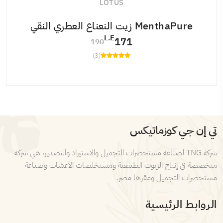
LOTUS
MenthaPure زيت النعناع العطري النقي
L.E
171
190
(3)
تي إن جي كوزماتيكس
شركة TNG لصناعة مستحضرات التجميل والاستيراد والتصدير، هي شركة
متخصصة في إنتاج الزيوت الطبيعية ومستخلصات الأعشاب وصناعة
مستحضرات التجميل ومقرها مصر.
الروابط الرئيسية