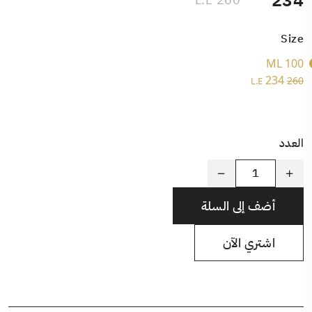
234
Size
100 ML
234
260
L.E
العدد
أضف إلى السلة
اشتري الآن