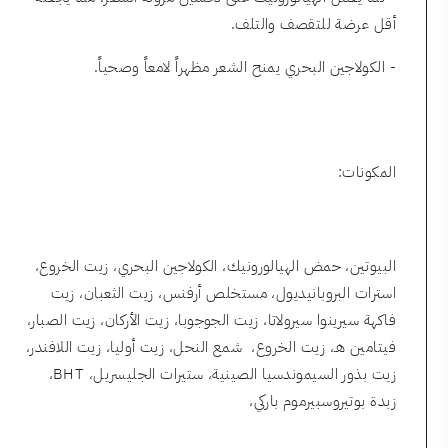
أقل عرضة للتقصف والتلف.
- الكولاجين البحري يمنح الشعر مظهراً لامعاً وصحياً.
المكونات:
البيوتين، حمض الهيالورونيك، الكولاجين البحري، زيت الخروع،
استرات البروبانيديول، مستخلص أرفنس، زيت الثعبان، زيت
فاكهة سيرينوا سيرولاتا، زيت الجوجوبا، زيت الأركان، زيت الصبار،
فيتامين هـ، زيت الخروع، شمع النحل، زيت أوليا، زيت اللافندر،
زيت بذور السيموندسيا الصينية، ستيرات الجليسريل، BHT،
زبدة بوتيروسبيرموم باركي،