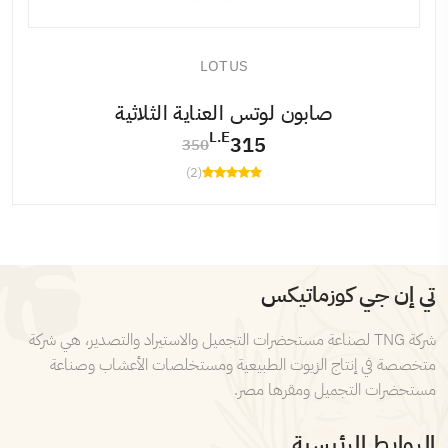
LOTUS
صابون لوتس العناية الثلاثية
L.E
315
350
(2)
تي إن جي كوزماتيكس
شركة TNG لصناعة مستحضرات التجميل والاستيراد والتصدير، هي شركة
متخصصة في إنتاج الزيوت الطبيعية ومستخلصات الأعشاب وصناعة
مستحضرات التجميل ومقرها مصر.
الروابط الرئيسية