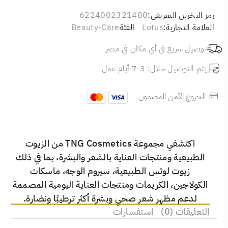
رمز التخزين التعريفي:
6224002321480
العلامة التجارية:
Lotus
الفئة
Beauty-Care
توصيل سريع في أي مكان في مصر
يتم التوصيل خلال: 3-7 أيام عمل
الخروج الآمن المضمون
اكتشفي مجموعة TNG Cosmetics من الزيوت
الطبيعية ومنتجات العناية بالشعر والبشرة، بما في ذلك
زيوت لوتس الطبيعية، سيروم الوجه، ماسكات
الكولاجين، الكريمات ومنتجات العناية اليومية المصممة
لدعم مظهر شعر صحي وبشرة أكثر ترطيبًا ونضارة.
التعليقات (0)
استفسارات