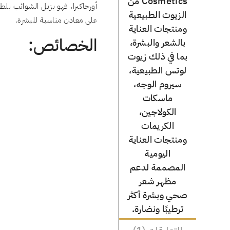
Cosmetics من
أورجاكيرا، فهو يزيل الشوائب بلط
الزيوت الطبيعية
على معادن مناسبة للبشرة.
ومنتجات العناية
الخصائص:
بالشعر والبشرة،
بما في ذلك زيوت
لوتس الطبيعية،
سيروم الوجه،
ماسكات
الكولاجين،
الكريمات
ومنتجات العناية
اليومية
المصممة لدعم
مظهر شعر
صحي وبشرة أكثر
ترطيبًا ونضارة.