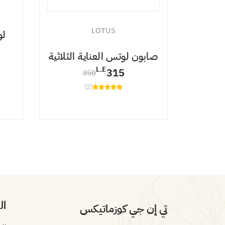
LOTUS
لو
ب الإبل
صابون لوتس العناية الثلاثية
L.E
315
350
(2)
ال
تي إن جي كوزماتيكس