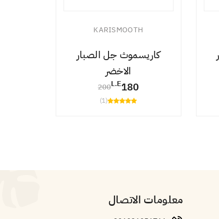
KARISMOOTH
كاريسموث جل الصبار
أورجاكي
الاخضر
L.E
180
200
(1)
معلومات الاتصال