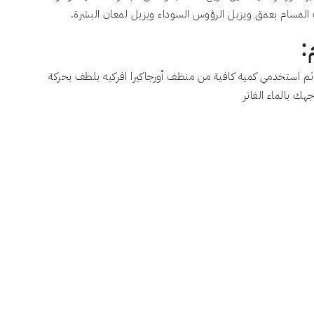
مسام بعمق ويزيل الرؤوس السوداء ويزيل لمعان البشرة.
:
ثم استخدمي كمية كافية من منظف أورجاكيرا افركيه بلطف بحركة
هك بالماء الفاتر