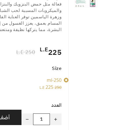
فعالة مثل حمض البنزويك والبنزال
والميكروبات المسببة لحب الشباب.
وزهرة الياسمين توفر العناية الف
المسام بعمق، يعزز الغسول من إز
البشرة، مما يتركها نظيفة ومنتعش
L.E
225
250 L.E
Size
250-ml
225
250
L.E
العدد
أضف إ