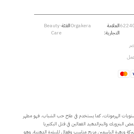
6224
العلامة
Orgakera
الفئة
Beauty-
التجارية:
Care
صر
تويات الهرمونات، كما يستخدم في علاج حب الشباب، فهو مطهر
ض البنزويك والبنزالدهيد الفعالين في قتل البكتيريا
لبركة وزهرة الياسمين مزيج مناسب وفعال للبشرة الدهنية. وهو