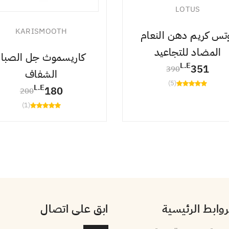
LOTUS
KARISMOOTH
تس كريم دهن النعام
المضاد للتجاعيد
كاريسموث جل الصبار
L.E
351
390
الشفاف
(5)
L.E
180
200
(1)
روابط الرئيسية
ابق على اتصال