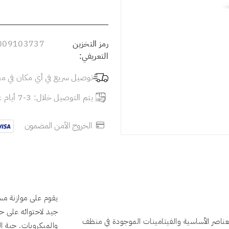
رمز التخزين
009103737
التعريفي:
توصيل سريع في أي مكان في م
يتم التوصيل خلال: 3-7 أيام عمل
الخروج الآمن المضمون
يقوم على موازنة مس
جيد لاحتوائه على حم
لعناصر الأساسية والفيتامينات الموجودة في منظف
والميكروبات. حبة ا