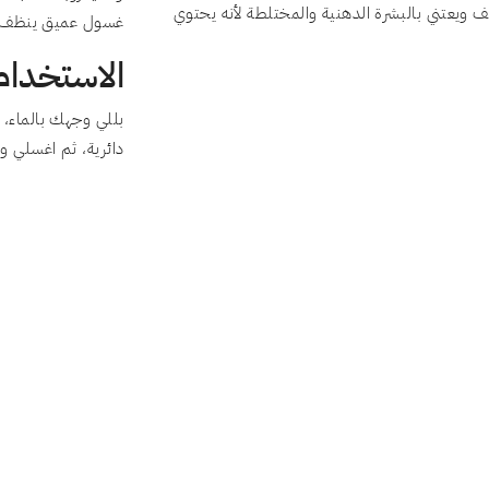
ف ويعتني بالبشرة الدهنية والمختلطة لأنه يحتوي
غسول عميق ينظف ال
الاستخدام
بللي وجهك بالماء، 
دائرية، ثم اغسلي وج