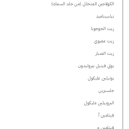
الكولاجين المتحلل (من جلد السمك)
نياسيناميد
زيت الجوجوبا
زيت عضوي
زيت الصبار
بولي فينيل بيروليدون
بوتيلين غليكول
جلسيرين
البروبيلين غليكول
فيتامين أ
فيتامين ه