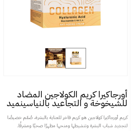
أورجاكيرا كريم الكولاجين المضاد
للشيخوخة و التجاعيد بالنياسينميد
كريم أورجاكيرا كولاجين هو كريم فاخر للعناية بالبشرة، صُمّم خصيصًا
لتجديد شباب البشرة وتنشيطها ومنحها مظهرًا صحيًا ومشرقًا.