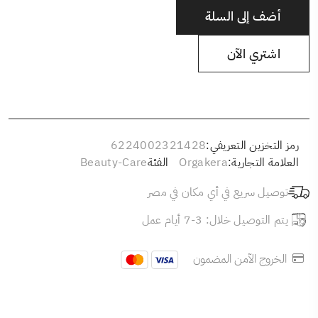
أضف إلى السلة
اشتري الآن
رمز التخزين التعريفي:
6224002321428
العلامة التجارية:
Orgakera
الفئة
Beauty-Care
توصيل سريع في أي مكان في مصر
يتم التوصيل خلال: 3-7 أيام عمل
الخروج الآمن المضمون