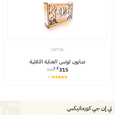
LOTUS
صابون لوتس العناية الثلاثية
L.E
315
350
(2)
تي إن جي كوزماتيكس