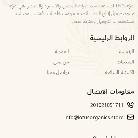
شركة TNG لصناعة مستحضرات التجميل والاستيراد والتصدير، هي شركة
متخصصة في إنتاج الزيوت الطبيعية ومستخلصات الأعشاب وصناعة
مستحضرات التجميل ومقرها مصر.
الروابط الرئيسية
الرئيسية
المدونة
المنتجات
من نحن
الأسئلة الشائعة
تواصل معنا
معلومات الاتصال
201021051711
info@lotusorganics.store