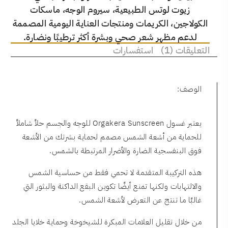
زيوت لوتس الطبيعية، سيروم الوجه، ماسكات
الكولاجين، الكريمات ومنتجات العناية اليومية المصممة
لدعم مظهر شعر صحي وبشرة أكثر ترطيبًا ونضارة.
التعليقات (1)
استفسارات
الوصف:
يعتبر غسول Orgakera Sunscreen للوجه والجسم حلاً شاملاً
للحماية من أشعة الشمس مصمم لحماية بشرتك من الأشعة
فوق البنفسجية الضارة والأضرار المرتبطة بالشمس.
هذه التركيبة المتقدمة لا تحمي فقط من حساسية الشمس
والالتهابات ولكنها تمنع أيضًا تكوين البقع الداكنة والبثور التي
غالبًا ما تنتج عن التعرض لأشعة الشمس.
من خلال تقليل العلامات المبكرة للشيخوخة وحماية خلايا الجلد