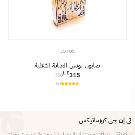
LOTUS
صابون لوتس العناية الثلاثية
L.E
315
350
(2)
تي إن جي كوزماتيكس
شركة TNG لصناعة مستحضرات التجميل والاستيراد والتصدير، هي شركة