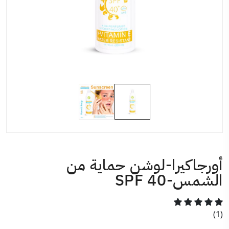
أورجاكيرا-لوشن حماية من
الشمس-SPF 40
(1)