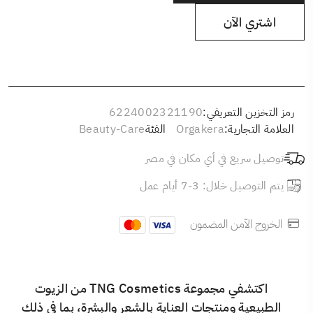
اشتري الآن
رمز التخزين التعريفي:
6224002321190
العلامة التجارية:
Orgakera
الفئة
Beauty-Care
توصيل سريع في أي مكان في مصر
يتم التوصيل خلال: 3-7 أيام عمل
الخروج الآمن المضمون
اكتشفي مجموعة TNG Cosmetics من الزيوت
الطبيعية ومنتجات العناية بالشعر والبشرة، بما في ذلك