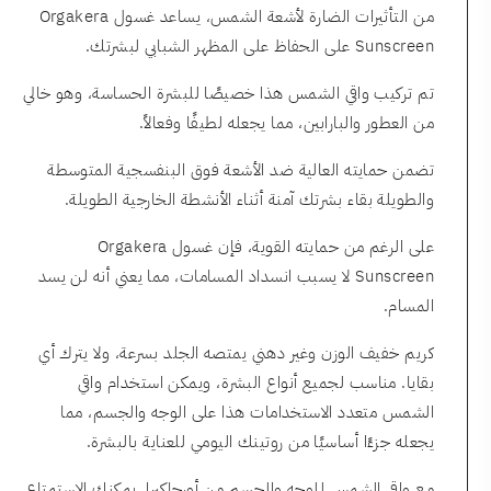
من التأثيرات الضارة لأشعة الشمس، يساعد غسول Orgakera
Sunscreen على الحفاظ على المظهر الشبابي لبشرتك.
تم تركيب واقي الشمس هذا خصيصًا للبشرة الحساسة، وهو خالي
من العطور والبارابين، مما يجعله لطيفًا وفعالاً.
تضمن حمايته العالية ضد الأشعة فوق البنفسجية المتوسطة
والطويلة بقاء بشرتك آمنة أثناء الأنشطة الخارجية الطويلة.
على الرغم من حمايته القوية، فإن غسول Orgakera
Sunscreen لا يسبب انسداد المسامات، مما يعني أنه لن يسد
المسام.
كريم خفيف الوزن وغير دهني يمتصه الجلد بسرعة، ولا يترك أي
بقايا. مناسب لجميع أنواع البشرة، ويمكن استخدام واقي
الشمس متعدد الاستخدامات هذا على الوجه والجسم، مما
يجعله جزءًا أساسيًا من روتينك اليومي للعناية بالبشرة.
مع واقي الشمس للوجه والجسم من أورجاكيرا، يمكنك الاستمتاع