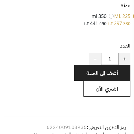
Size
350 ml
225 ML
441
297
490
330
L.E
L.E
العدد
أضف إلى السلة
اشتري الآن
رمز التخزين التعريفي:
6224009103935