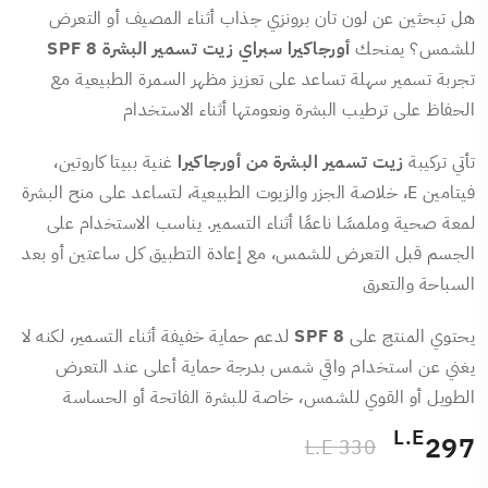
هل تبحثين عن لون تان برونزي جذاب أثناء المصيف أو التعرض
للشمس؟ يمنحك
أورجاكيرا سبراي زيت تسمير البشرة SPF 8
تجربة تسمير سهلة تساعد على تعزيز مظهر السمرة الطبيعية مع
الحفاظ على ترطيب البشرة ونعومتها أثناء الاستخدام
تأتي تركيبة
زيت تسمير البشرة من أورجاكيرا
غنية ببيتا كاروتين،
فيتامين E، خلاصة الجزر والزيوت الطبيعية، لتساعد على منح البشرة
لمعة صحية وملمسًا ناعمًا أثناء التسمير. يناسب الاستخدام على
الجسم قبل التعرض للشمس، مع إعادة التطبيق كل ساعتين أو بعد
السباحة والتعرق
يحتوي المنتج على
SPF 8
لدعم حماية خفيفة أثناء التسمير، لكنه لا
يغني عن استخدام واقي شمس بدرجة حماية أعلى عند التعرض
الطويل أو القوي للشمس، خاصة للبشرة الفاتحة أو الحساسة
L.E
297
330 L.E