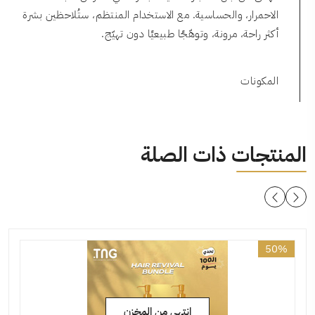
الاحمرار، والحساسية. مع الاستخدام المنتظم، ستُلاحظين بشرة
أكثر راحة، مرونة، وتوهّجًا طبيعيًا دون تهيّج.
المكونات
المنتجات ذات الصلة
50%
جديد
إنتهى من المخزن