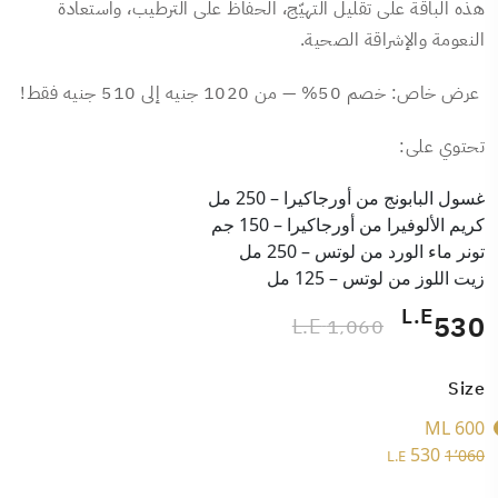
هذه الباقة على تقليل التهيّج، الحفاظ على الترطيب، واستعادة
النعومة والإشراقة الصحية.
عرض خاص: خصم 50% — من 1020 جنيه إلى 510 جنيه فقط!
تحتوي على:
غسول البابونج من أورجاكيرا – 250 مل
كريم الألوفيرا من أورجاكيرا – 150 جم
تونر ماء الورد من لوتس – 250 مل
زيت اللوز من لوتس – 125 مل
L.E
530
1٬060 L.E
Size
600 ML
530
1٬060
L.E