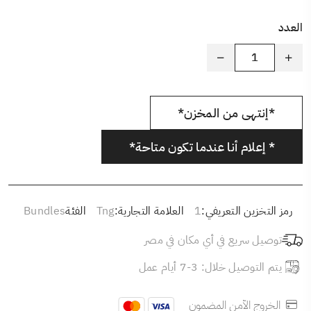
العدد
*إنتهى من المخزن*
* إعلام أنا عندما تكون متاحة*
رمز التخزين التعريفي:
1
العلامة التجارية:
Tng
الفئة
Bundles
توصيل سريع في أي مكان في مصر
يتم التوصيل خلال: 3-7 أيام عمل
الخروج الآمن المضمون