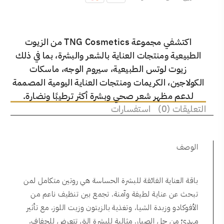
اكتشفي مجموعة TNG Cosmetics من الزيوت
الطبيعية ومنتجات العناية بالشعر والبشرة، بما في ذلك
زيوت لوتس الطبيعية، سيروم الوجه، ماسكات
الكولاجين، الكريمات ومنتجات العناية اليومية المصممة
لدعم مظهر شعر صحي وبشرة أكثر ترطيبًا ونضارة.
التعليقات (0)
استفسارات
الوصف
باقة العناية الفائقة للبشرة الحساسة هي روتين متكامل لمن
تبحث عن عناية لطيفة وآمنة. تجمع بين تنظيف ناعم من
الأفوكادو وزبدة الشيا، وتغذية بالزيتون وزيت اللوز، مع تأثير
مهدئ من جل الصبار. مثالية للبشرة التي تتعرض للجفاف،