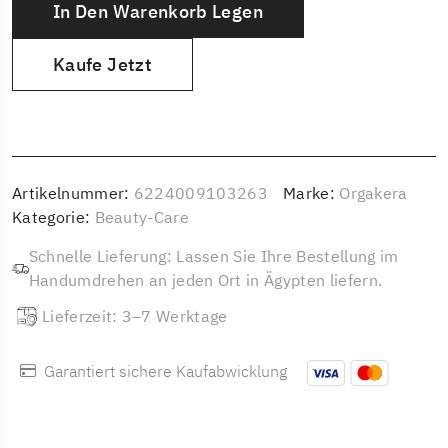
In Den Warenkorb Legen
Kaufe Jetzt
Artikelnummer:
6224009103263
Marke:
Orgakera
Kategorie:
Beauty-Care
Schnelle Lieferung: Lassen Sie Ihre Bestellung im
Handumdrehen an jeden Ort in Ägypten liefern.
Lieferzeit: 3–7 Werktage
Garantiert sichere Kaufabwicklung