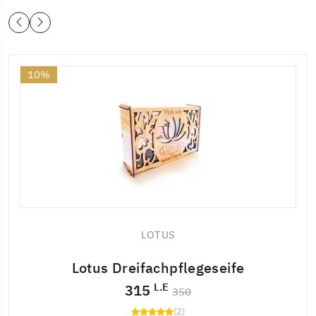
10%
LOTUS
Lotus Dreifachpflegeseife
L.E
315
350
(2)