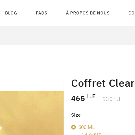
BLOG
FAQS
À PROPOS DE NOUS
CO
Coffret Clea
L.E
465
930 L.E
Size
600 ML
465
930
L.E