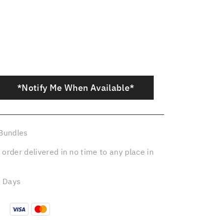
*Notify Me When Available*
Bundles
 order delivered in no time to any place in
g Days