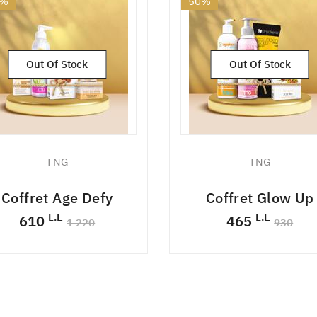
0%
50%
W
Out Of Stock
Out Of Stock
TNG
TNG
Coffret Age Defy
Coffret Glow Up
L.E
L.E
610
465
1 220
930