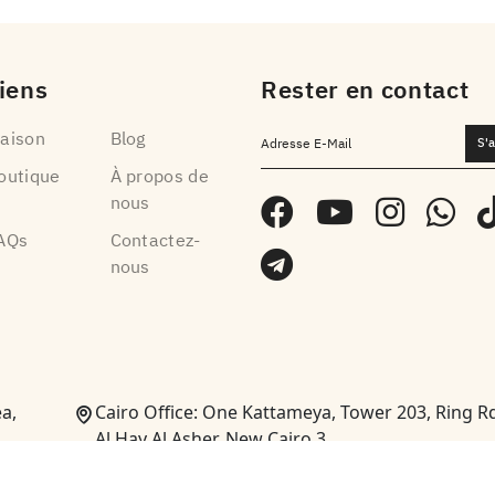
iens
Rester en contact
aison
Blog
S'
outique
À propos de
nous
AQs
Contactez-
nous
a,
Cairo Office: One Kattameya, Tower 203, Ring R
Al Hay Al Asher, New Cairo 3