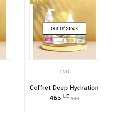
50%
50%
NEW
NEW
Out Of Stock
TNG
Coffret Deep Hydration
Coff
L.E
465
930