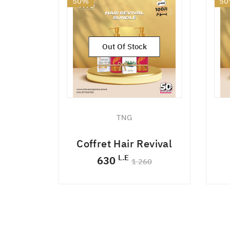
50%
5
NEW
NE
Out Of Stock
TNG
Coffret Hair Revival
L.E
630
1 260