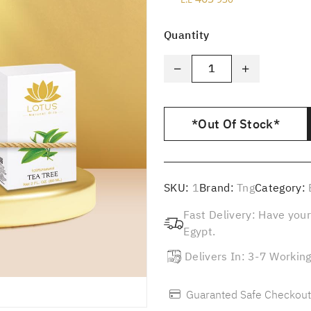
Quantity
*Out Of Stock*
SKU:
1
Brand:
Tng
Category:
Fast Delivery: Have your
Egypt.
Delivers In: 3-7 Workin
Guaranted Safe Checkout