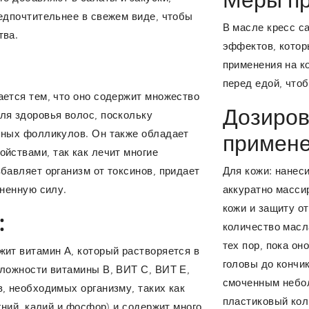
Меры пр
едпочтительнее в свежем виде, чтобы
В масле кресс салата не зарегистрировано ни
тва.
эффектов, котор
применения на к
перед едой, что
ется тем, что оно содержит множество
Дозиров
ля здоровья волос, поскольку
яных фолликулов. Он также обладает
примене
йствами, так как лечит многие
бавляет организм от токсинов, придает
Для кожи: нанес
зненную силу.
аккуратно масси
кожи и защиту о
:
количество масл
тех пор, пока он
ит витамин А, который растворяется в
головы до кончи
сложности витамины В, ВИТ С, ВИТ Е,
смоченным небо
, необходимых организму, таких как
пластиковый колп
гний, калий и фосфор) и содержит много