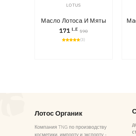
LOTUS
Жожоба
Масло Лотоса И Мяты
Ма
L.E
171
0
190
(3)
Лотос Органик
д
Компания TNG по производству
с
косметики, импорту и экспорту -