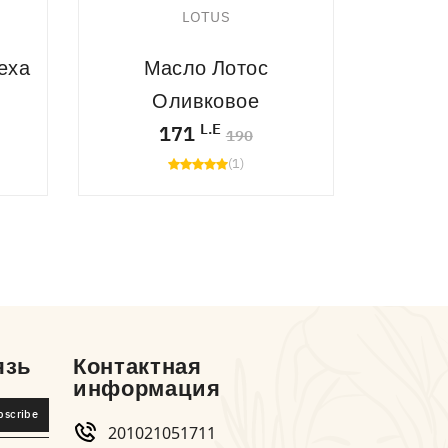
LOTUS
еха
Масло Лотос
Масл
Оливковое
L.E
171
190
(1)
язь
Контактная
информация
bscribe
201021051711