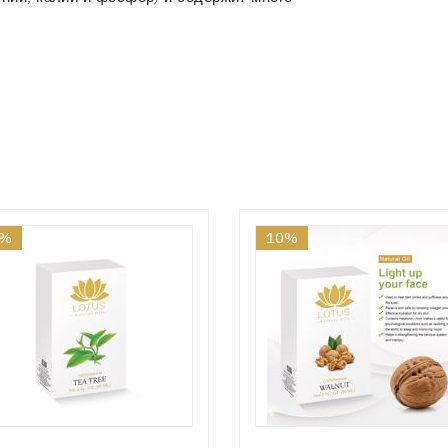
0%
10%