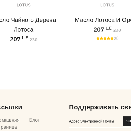
LOTUS
LOTUS
сло Чайного Дерева
Масло Лотоса И Ор
L.E
Лотоса
207
230
L.E
207
(8)
230
Ссылки
Поддерживать св
омашняя
Блог
Su
траница