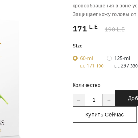
кровообращения в зоне ус
Защищает кожу головы от
L.E
171
190 L.E
Size
60-ml
125-ml
171
297
190
330
L.E
L.E
Количество
Доб
Купить Сейчас