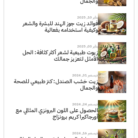
والجمال
يناير 10, 2025
فوائد زيت جوز الهند للبشرة والشعر
وكيفية استخدامه بفعالية
يناير 03, 2025
زيوت طبيعية لشعر أكثر كثافة: الحل
الأمثل لتعزيز جمالك
ديسمبر 31, 2024
زيت خشب الصندل: كنز طبيعي للصحة
والجمال
ديسمبر 24, 2024
الحصول على اللون البرونزي المثالي مع
أورجاكيرا كريم برونزاج
ديسمبر 16, 2024