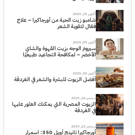
أكتوبر 15, 2025
شامبو زيت الحية من أورجاكيرا – علاج
فعّال لتقوية الشعر
أكتوبر 09, 2025
سيروم الوجه بزيت القهوة والشاي
الأخضر – لمكافحة التجاعيد طبيعيًا
أكتوبر 05, 2025
أفضل الزيوت للبشرة والشعر في الغردقة
سبتمبر 24, 2025
الزيوت المصرية التي يمكنك العثور عليها
في الغردقة
سبتمبر 22, 2025
أورجاكيرا تانينج أويل 350: اسمرار