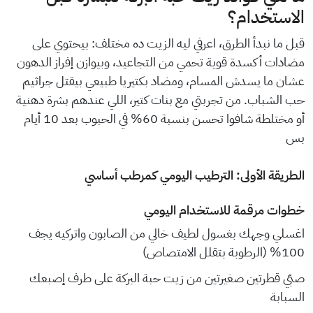
الاستخدام؟
قبل ما نبدأ الطرق، اعرفي ليه الزيت ده مختلف: بيحتوي على
مضادات أكسدة قوية تحمي من التجاعيد، وبيوازن إفراز الدهون
عشان ما يسدش المسام، ومضاد بكتيريا طبيعي بيقتل جراثيم
حب الشباب. من تجربتي مع بنات كتير، اللي عندهم بشرة دهنية
أو مختلطة شافوا تحسن بنسبة 60% في الحبوب بعد 10 أيام
بس
الطريقة الأولى: الترطيب اليومي كمرطب أساسي
خطوات مرقمة للاستخدام اليومي
اغسلي وجهك بغسول لطيف خالي من الصابون واتركيه يجف
100% (الرطوبة بتقلل الامتصاص)
صبّي قطرتين صغيرتين من زيت حبة البركة على طرف إصبعك
السبابة