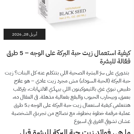
أبريل 28, 2026
كيفية استعمال زيت حبة البركة على الوجه – 5 طرق
فعّالة للبشرة
بتدوري على سرّ البشرة الصحية اللي بتتكلم عنه كل البنات؟ زيت
حبة البركة (الحبة السوداء) مش مجرد زيت عادي – هو علاج
طبيعي نبوي غني بالثيموكينون اللي بيهدّي الالتهابات، بيُرطّب
بعمق، وبيحارب الحبوب والبقع بفعالية مذهلة. فى المقال ده،
هتتعلمي كيفية استعمال زيت حبة البركة على الوجه بـ5 طرق
عملية مرقمة خطوة بخطوة، مع نصائح من تجربتي الشخصية
عشان تشوفي الفرق في اسبوع
ما هي فوائد زيت حبة البركة للبشرة قبل