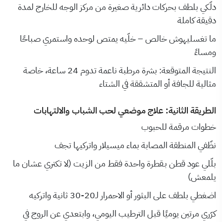
دلّكي بلطف بحركات دائرية صغيرة من مركز الوجه للخارج لمدة
دقيقة كاملة
ما تغسليهوش خالص – خلّيه يمتص لوحده واستمري صباحًا
ومساءً
النتيجة المتوقعة: بشرة مرطبة ناعمة تدوم 24 ساعة، خاصة
مثالية للجافة أو المتشققة في الشتاء
الطريقة الثانية: علاج موضعي لحب الشباب والالتهابات
خطوات مرقمة للحبوب
نظّفي المنطقة المصابة بماء ميسيلار واتركيها تجف
بلّلي عود قطن بـقطرة واحدة فقط من الزيت (لا تكتري عشان ما
يلمعش)
اضغطي بلطف على البثور أو الاحمرار لـ20-30 ثانية واتركيه
كرّري مرتين يوميًا قبل الترطيب اليومي، وابتعدي عن الروج في