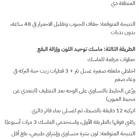
المنطقة دي
النتيجة المتوقعة: جفاف الحبوب وتقليل الاحمرار في 48 ساعة،
بدون ندبات
الطريقة الثالثة: ماسك توحيد اللون وإزالة البقع
خطوات مرقمة للماسك
اخلطي ملعقة صغيرة عسل نيّر + 3 قطرات زيت حبة البركة في
وعاء صغير
وزّعي الخليط بالتساوي على الوجه بعد التنظيف (ابتعدي عن
محيط العيون)
اتركيه 12 دقيقة بالضبط، ثم اغسلي بماء فاتر دائري
رطّبي فوقها بالطريقة الأولى، واستخدمي الماسك 3 مرات أسبوعيًا
النتيجة المتوقعة: لون بشرة متساوي وإشراق طبيعي، بقع أقل