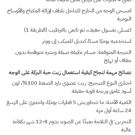
امسحي الوجه من الخارج للداخل بلطف لإزالة المكياج والأوساخ
اليومية
اغسلي بغسول خفيف، ثم تابعي بالترطيب (الطريقة 1)
استخدميه يوميًا مساءً كبديل للميكب إن ووتر
النتيجة المتوقعة: مسام نظيفة ضيقة وبشرة متوهّجة بدون
جفاف أو تهيّج
نصائح مهمة لنجاح كيفية استعمال زيت حبة البركة على الوجه
اختاري النوع الصحيح: زيت عضوي بارد الضغط 100%، لون
أسود غامق وريحة قوية خفيفة
الكمية الآمنة: ما تتجاوزيش 5 قطرات يوميًا، واختبري على الرسغ
24 ساعة أول مرة
التخزين: في التلاجة بعيدًا عن الضوء، يدوم 8-12 شهر بكفاءة
عالية