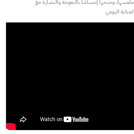
لمسها، ومنحها إحساسًا بالنعومة والنضارة مع
لعناية اليومي