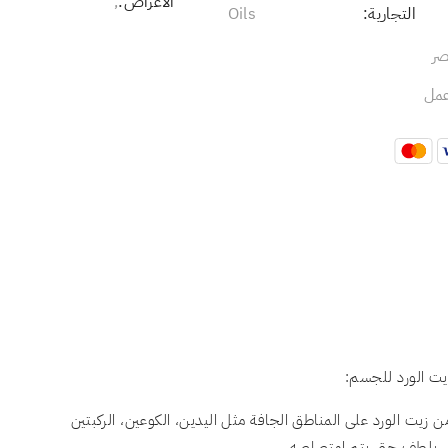
الأعراض:
,
التجارية:
Oils
صر
يت الورد للجسم:
زيت الورد على المناطق الجافة مثل اليدين، الكوعين، الركبتين
كي بلطف حتى يتم امتصاصه.