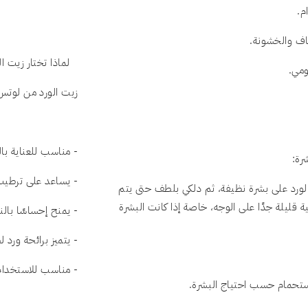
م.
اف والخشونة.
لماذا تختار زيت 
ومي.
زيت الورد من لوتس 
- مناسب للعناية با
رة:
- يساعد على ترطيب 
ورد على بشرة نظيفة، ثم دلكي بلطف حتى يتم
قليلة جدًا على الوجه، خاصة إذا كانت البشرة
- يمنح إحساسًا بالن
- يتميز برائحة ورد ل
- مناسب للاستخدام 
استحمام حسب احتياج البشرة.