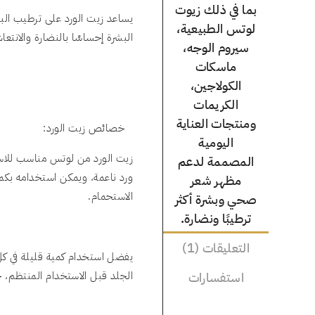
بما في ذلك زيوت
يساعد زيت الورد على ترطيب ال
لوتس الطبيعية،
البشرة إحساسًا بالنضارة والانت
سيروم الوجه،
ماسكات
الكولاجين،
الكريمات
ومنتجات العناية
خصائص زيت الورد:
اليومية
زيت الورد من لوتس مناسب للاست
المصممة لدعم
ورد ناعمة، ويمكن استخدامه بكم
مظهر شعر
الاستحمام.
صحي وبشرة أكثر
ترطيبًا ونضارة.
التعليقات (1)
يفضل استخدام كمية قليلة في ك
استفسارات
الجلد قبل الاستخدام المنتظم، 