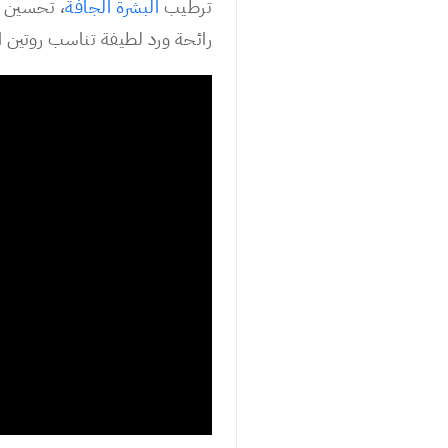
ترطيب
البشرة الجافة
، تحسين م
رائحة ورد لطيفة تناسب روتين ا