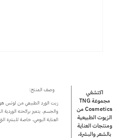
وصف المنتج:
اكتشفي
مجموعة TNG
زيت الورد الطبيعي من لوتس هو
Cosmetics من
والجسم. يتميز برائحته الوردية 
الزيوت الطبيعية
العناية اليومي، خاصة للبشرة الت
ومنتجات العناية
بالشعر والبشرة،