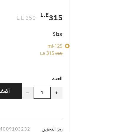
L.E
315
350 L.E
Size
125-ml
315
350
L.E
العدد
أضف إ
رمز التخزين
4009103232