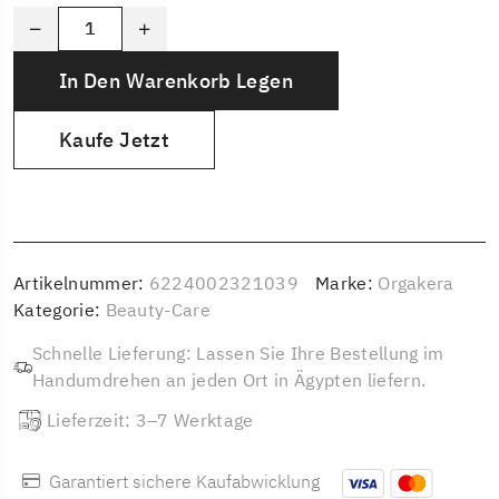
In Den Warenkorb Legen
Kaufe Jetzt
Artikelnummer:
6224002321039
Marke:
Orgakera
Kategorie:
Beauty-Care
Schnelle Lieferung: Lassen Sie Ihre Bestellung im
Handumdrehen an jeden Ort in Ägypten liefern.
Lieferzeit: 3–7 Werktage
Garantiert sichere Kaufabwicklung