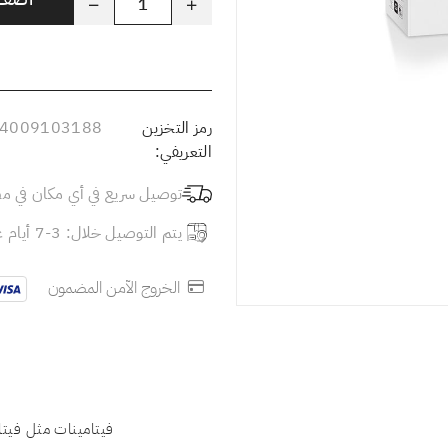
رمز التخزين
4009103188
التعريفي:
توصيل سريع في أي مكان في م
يتم التوصيل خلال: 3-7 أيام عمل
الخروج الآمن المضمون