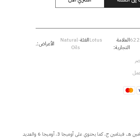
622
العلامة
Lotus
الفئة
Natural-
الأعراض:
,
التجارية:
Oils
صر
فيتامينات مثل فيتامين هـ، فيتامين ج، كما يحتوي على أوميجا 3، أوميجا 6 والعديد