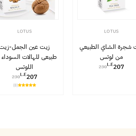
LOTUS
LOTUS
 شجرة الشاي الطبيعي
زيت عين الجمل-زيت
من لوتس
طبيعى للهالات السوداء 
L.E
207
اللوتس
230
L.E
207
230
(8)