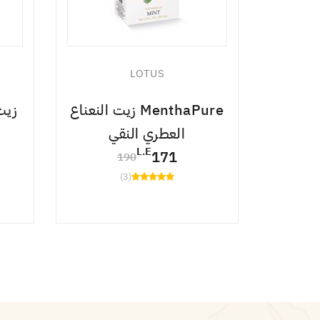
LOTUS
بيعي من
MenthaPure زيت النعناع
زيت
بشرة
العطري النقي
L.E
171
190
(3)