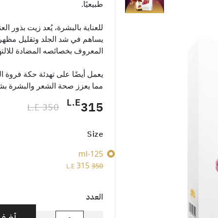
طبيعيًا.
للعناية بالبشرة، يُعد زيت بذور الع
يساهم في شد الجلد وتقليل مظهر 
المعروف بخصائصه المضادة للالتهاب
يعمل أيضًا على تهدئة حكة فروة 
مما يعزز صحة الشعر والبشرة ب
L.E
315
350 L.E
Size
125-ml
315
350
L.E
العدد
أضف إ