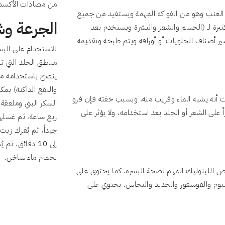
من مضادات الأكسدة.
لعنب وهو من الفواكه المهمة ويستفيد من جميع
الجرعة وش
كثيرة لـ (الجسم والشعر والبشرة ويستخدم بعد
ير أصناف الحلويات أو أوراقه ويتم طبخه وتقديمه
للاستخدام على الب
مناطق الجلد التي تح
ينصح باستخدامه مر
ث أنه يشبه الماء وقريب منه، وبسبب خفته فإن فرو
السكر البني وملعقة 
ً على الشعر أو الجلد بعد استخدامه، ولا يؤثر على
ربع ساعة، ثم غسلها
إلى 10 دقائق، 
بحمام ماء ساخن.
 اللينوليك المهم لصحة البشرة، كما يحتوي على
يوم والفوسفور والحديد والنحاس. يحتوي على