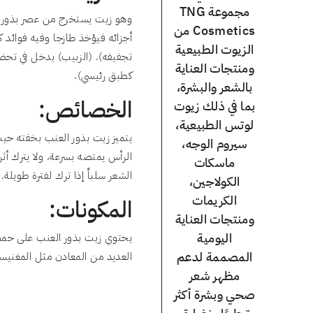
مجموعة TNG
وهو زيت يستخرج من عصر بذور ا
Cosmetics من
أجزائه فيؤخذ طازجا وفيه فوائد 
الزيوت الطبيعية
تجفيفه). (الزبيب) يدخل في تحض
ومنتجات العناية
كطبق رئيسي).
بالشعر والبشرة،
الخصائص:
بما في ذلك زيوت
لوتس الطبيعية،
يتميز زيت بذور العنب بخفته حي
سيروم الوجه،
الرأس يمتصه بسرعة، ولا يترك أثرا
ماسكات
الشعر سلباً إذا ترك لفترة طويلة.
الكولاجين،
الكريمات
المكونات:
ومنتجات العناية
اليومية
يحتوي زيت بذور العنب على حمض
المصممة لدعم
العديد من المعادن مثل المغنيس
مظهر شعر
صحي وبشرة أكثر