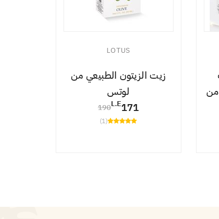
LOTUS
زيت الزيتون الطبيعي من
زيت الج
من
لوتس
L.E
171
190
(1)