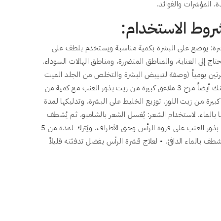
 المؤشرات والفوائد.
روط الاستخدام:
شرة: يوضع على البشرة بكمية مناسبة ويستخدم بلطف على
تاج إلى العناية، والمناطق المتضررة، ومناطق الهالات السوداء.
تين يومياً (وصفة لتبييض البشرة والتخلص من الجلد الميت
والبقع الداكنة) يمكنك أيضاً مزج 3 ملاعق كبيرة من زيت بذور العنب مع كمية من
كبيرة من زيت اللوز. توزيع الخليط على البشرة، وتدليكها لمدة
 بالماء. لاستخدام الشعر: يُغسل الشعر بالشامبو، ثم يُشطف
جيداً، ثم يُفرك زيت بذور العنب على فروة الرأس وحتى الأطراف، ويُترك لمدة من 5
ثم يُشطف بالماء الدافئ. • لعلاج قشرة الرأس يفضل تدفئته قليلاً