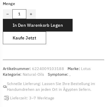
Menge
In Den Warenkorb Legen
Kaufe Jetzt
Artikelnummer:
6224009103188
Marke:
Lotus
Kategorie:
Natural-Oils
Symptome:
,
Schnelle Lieferung: Lassen Sie Ihre Bestellung im
Handumdrehen an jeden Ort in Ägypten liefern.
Lieferzeit: 3–7 Werktage